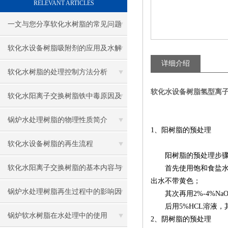
RELEVANT ARTICLES
一文与您分享软化水树脂的常见问题
相应解决方法
软化水设备树脂吸附剂的应用及水解
详细介绍
反应
软化水树脂的处理控制方法分析
软化水设备树脂氢型离
软化水阳离子交换树脂铁中毒原因及
检验方法介绍
锅炉水处理树脂的物理性质简介
1、
阳树脂的预处理
软化水设备树脂的再生流程
阳树脂的预处理步
软化水阳离子交换树脂的基本内容与
首先使用饱和食盐水，
出水不带黄色
；
分析
锅炉水处理树脂再生过程中的影响因
其次再用2%-4%
后用5%HCL溶液
素
锅炉软水树脂在水处理中的使用
2
、
阴树脂的预处理