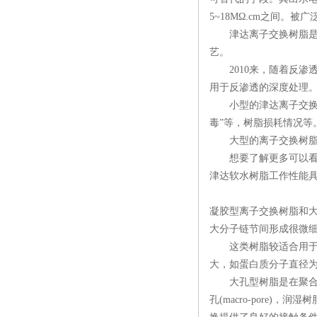
5~18MΩ.cm之间
津达离子交换树脂是传
艺。
2010来，随着反渗透
用于反渗透的深度处理
小型的津达离子交换树
毒”等，树脂损耗情况等
大型的离子交换树脂设
想要了解更多可以看下
津达软水树脂工作性能具
凝胶型离子交换树脂和
大分子链节间形成很微细的孔隙
这类树脂较适合用于吸附
大，如蛋白质分子直径为
大孔型树脂是在聚合反
孔(macro-pore)