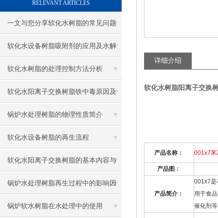
RELEVANT ARTICLES
一文与您分享软化水树脂的常见问题
相应解决方法
软化水设备树脂吸附剂的应用及水解
详细介绍
反应
软化水树脂的处理控制方法分析
软化水树脂阳离子交换
软化水阳离子交换树脂铁中毒原因及
检验方法介绍
锅炉水处理树脂的物理性质简介
软化水设备树脂的再生流程
产品名称：
001x7
苯
软化水阳离子交换树脂的基本内容与
产品图：
001x7
是
分析
锅炉水处理树脂再生过程中的影响因
产品简介：
用于食品
素
锅炉软水树脂在水处理中的使用
催化剂等