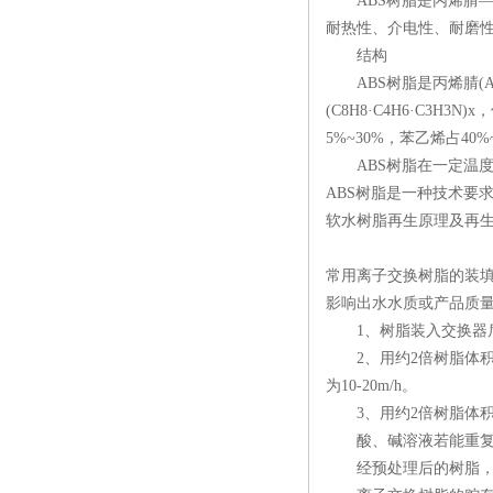
ABS树脂是丙烯腈—丁
耐热性、介电性、耐磨
结构
ABS树脂是丙烯腈(Acryl
(C8H8·C4H6·C
5%~30%，苯乙烯占40%
ABS树脂在一定温度
ABS树脂是一种技术要
软水树脂再生原理及再生
常用离子交换树脂的装
影响出水水质或产品质
1、树脂装入交换器后，
2、用约2倍树脂体积的
为10-20m/h。
3、用约2倍树脂体积的
酸、碱溶液若能重复进
经预处理后的树脂，在