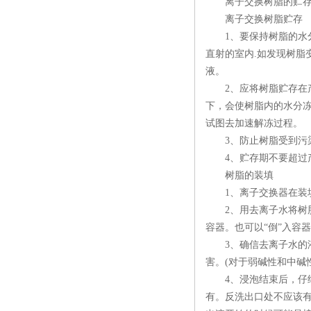
离子交换树脂的贮存
离子交换树脂贮存
1、要保持树脂的水分
直射的室内.如发现树
液。
2、应将树脂贮存在产
下，会使树脂内的水分
试图去加速解冻过程。
3、防止树脂受到污染
4、贮存期不要超过产
树脂的装填
1、离子交换器在装填
2、用去离子水将树脂
容器。也可以“倒”入容
3、确信去离子水的液面
害。(对于弱碱性和中碱
4、浸泡结束后，仔细并
有。反洗出口处不应该