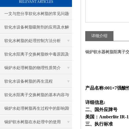
RELEVANT ARTICLES
一文与您分享软化水树脂的常见问题
相应解决方法
软化水设备树脂吸附剂的应用及水解
详细介绍
反应
软化水树脂的处理控制方法分析
锅炉软水器树脂阳离子交
软化水阳离子交换树脂铁中毒原因及
检验方法介绍
锅炉水处理树脂的物理性质简介
软化水设备树脂的再生流程
产品名称
:001
×
7
强酸
软化水阳离子交换树脂的基本内容与
详细信息:
分析
锅炉水处理树脂再生过程中的影响因
二、国外应牌号
美国：Amberlite IR-1
素
锅炉软水树脂在水处理中的使用
三、执行标准