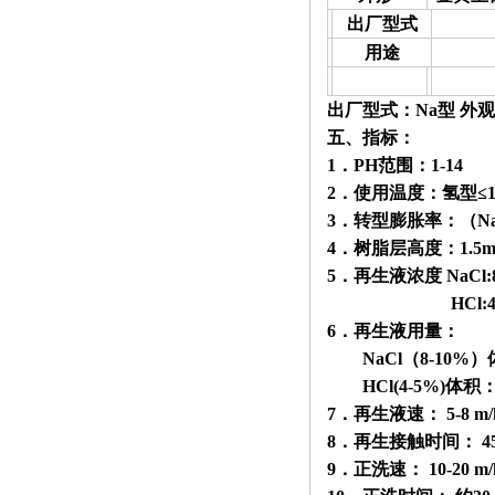
出厂型式
用途
出厂型式：Na型 外
五、指标：
1．PH范围：1-14
2．使用温度：氢型≤
3．转型膨胀率：（Na+
4．树脂层高度：
1.5
5．再生液浓度 NaCl:8
HCl:4-5
6．再生液用量：
NaCl（8-10%）体
HCl(4-5%)体积：树
7．再生液速： 5
-8 m
/
8．再生接触时间： 45-6
9．正洗速： 10
-20 m