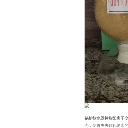
锅炉软水器树脂阳离子交
壳，便将失去软化硬水