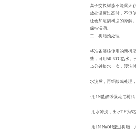
离子交换树脂不能露天存
放处温度过高时，不但
还会加速阴树脂的降解
保持湿润。
二、树脂预处理
将准备装柱使用的新树脂
些，可用50-60℃热水
15分钟换水一次，浸洗
水洗后，再经酸碱处理
·用1N盐酸缓慢流过树脂
·用水冲洗，出水PH为5
·用1N NaOH流过树脂