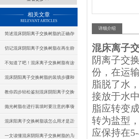
相关文章
RELEVANT ARTICLES
详细介绍
简述混床阴阳离子交换树脂的正确存
混床离子
放方法
切记混床阴阳离子交换树脂在再生前
阴离子交换
要进行清洗
不知道了吧！混床离子交换树脂有这
份，在运
么多的作用
混床阴阳离子交换树脂的装填步骤和
脂脱了水，
使用方法
教你四步轻松鉴别混床阴阳离子交换
接放于水
脂应转变
树脂
抛光树脂在进行装填时要注意的事项
转为盐型
混床阳离子交换树脂该怎么用才是正
应保持在5
确的？
一文读懂混床阴阳离子交换树脂的几