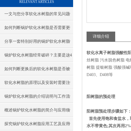
RELEVANT ARTICLES
一文与您分享软化水树脂的常见问题
相应解决方法
如何判断锅炉软化水树脂是否需要更
详细介绍
换
分享一套特别好用的锅炉软化水树脂
软化水离子树脂强酸性
更换方法和技巧
锅炉软化水树脂经常破碎？主要是这4
丝树脂 污水脱色树脂 
树脂 提银树脂 强酸强碱弱酸弱
个原因造成的！
如何判断更换后的软化水树脂是否被
D403、D408等
污染？
软化水树脂的原理以及安装时需要注
意什么？
锅炉软化水树脂的介绍说明与工作流
阳树脂的预处理
程
概述锅炉软化水树脂的简介与应用领
阳树脂预处理步骤如下
首先使用饱和食盐水，
域
探究锅炉软化水树脂应用工艺及应用
水不带黄色;其次再用2