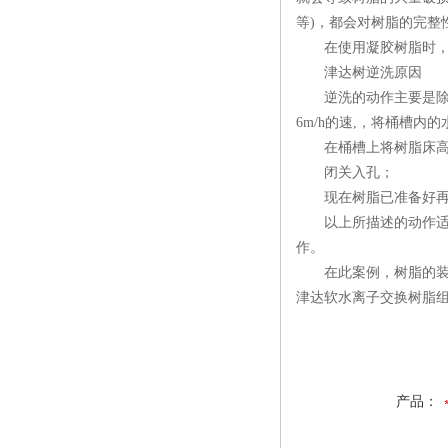
等)，都会对树脂的完整
在使用凝胶树脂时，过
津达树逆洗原因
逆洗的动作主要是除去在
6m/h的速,，将桶槽内
在桶槽上将树脂床高度
闭关入孔；
现在树脂已准备好再
以上所描述的动作适用
作。
在此案例，树脂的装
津达软水离子交换树脂组
产品：