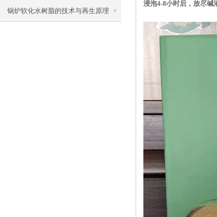
浸泡4-8小时后，放尽
领域
锅炉软化水树脂的技术与再生原理