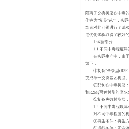
阳离子交换树脂铁中毒
作称为“复苏”或“”，
笔者对此问题进行了试
过优化试验取得了较好
1 试验部分
1.1 不同中毒程度津
在实际生产中，由于树
如下：
①制备“全铁型(R3Fe)”
变成单一交换基团树脂
②配制铁中毒树脂：用上
和R2Mg两种树脂的摩尔
③制备失效树脂层：将
1.2 不同中毒程度津
对不同中毒程度的树脂
①再生条件：再生方式为顺流
②运行条件：正洗流速12m/