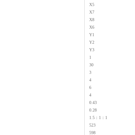
X5
X7
X8
X6
Y1
Y2
Y3
1
30
3
4
6
4
0.43
0.28
1.5：1：1
523
598