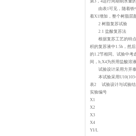
第3，4运行周期制水量
由表1可见，随着铁中毒
着X1增加，整个树脂层
2 树脂复苏试验
2.1 盐酸复苏法
根据复苏工艺的特点，
积的复苏液中1.5h，
的1.2节相同。试验中考
间，h;X4为所用盐酸溶
试验设计采用方开泰提
本试验采用U10(103
表2 试验设计与试验结
实验编号
X1
X2
X3
X4
YI/L