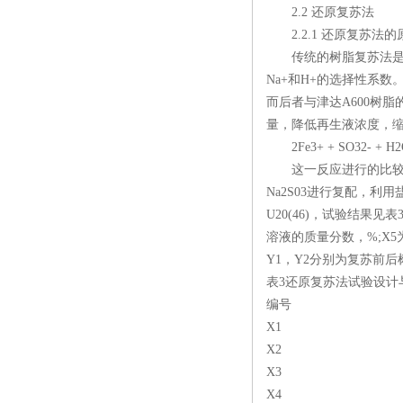
2.2 还原复苏法
2.2.1 还原复苏法的
传统的树脂复苏法是采用
Na+和H+的选择性系
而后者与津达A600树
量，降低再生液浓度，缩
2Fe3+ + SO32- + H2O
这一反应进行的比较*，
Na2S03进行复配，利
U20(46)，试验结果见
溶液的质量分数，%;X5
Y1，Y2分别为复苏前后
表3还原复苏法试验设计
编号
X1
X2
X3
X4