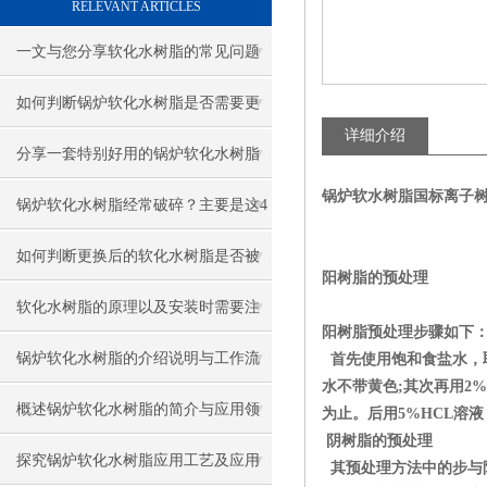
RELEVANT ARTICLES
一文与您分享软化水树脂的常见问题
相应解决方法
如何判断锅炉软化水树脂是否需要更
详细介绍
换
分享一套特别好用的锅炉软化水树脂
锅炉软水树脂国标离子
更换方法和技巧
锅炉软化水树脂经常破碎？主要是这4
个原因造成的！
如何判断更换后的软化水树脂是否被
阳树脂的预处理
污染？
软化水树脂的原理以及安装时需要注
阳树脂预处理步骤如下
意什么？
锅炉软化水树脂的介绍说明与工作流
首先使用饱和食盐水，
水不带黄色;其次再用2
程
概述锅炉软化水树脂的简介与应用领
为止。后用5%HCL溶
阴树脂的预处理
域
探究锅炉软化水树脂应用工艺及应用
其预处理方法中的步与