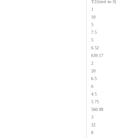
Y2/(mol·m-3)
1
10
5
7.5
5
6.52
639.17
2
20
6.5
6
4.5
5.75
560.98
3
22
8