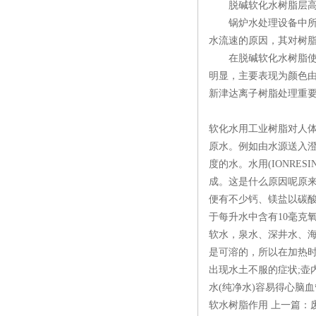
脱碱软化水树脂层高
锅炉水处理设备中所填
水流速的原因，其对树脂
在脱碱软化水树脂使用
明显，主要表现为颜色
新津达离子树脂处理重要
软化水用工业树脂对人
原水。例如由水源送入澄
度的水。水用(IONR
成。这是什么原因呢原
便有不少钙、镁盐以碳酸
于每升水中含有10毫克
软水，泉水、深井水、
是可溶的，所以在加热时
出现水土不服的症状;壶
水(纯净水)容易得心脑
软水树脂作用 上一篇：