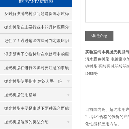
RELEVANT ARTICLES
及时解决抛光树脂问题是保障水质稳
的关键
抛光树脂在主要行业中的具体应用分
详细介绍
享
记住了！通过这些方法可判定混床阴
实验室纯水机抛光树脂
离子交换树脂是否需要更换
混床阴离子交换树脂在水处理中的应
污水脱色树脂 电镀废水
银树脂 强酸强碱弱酸弱碱四大类
用广泛
抛光树脂在进行装填时要注意的事项
D408等
抛光树脂使用指南,建议人手一份
抛光树脂使用指导
抛光树脂主要是由以下两种混合而成
目前国内高、超纯水用
*，以不合格的低价的
的
抛光树脂混床的类型介绍
化性能和应用方法。