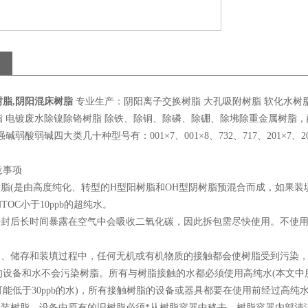
树脂,阴阳混床树脂
专业生产：阴阳离子交换树脂 大孔吸附树脂 软化水树脂
 电镀废水除镍除铬树脂 除铁、除铜、除磷、除硼、除坲除重金属树脂，酸
弱酸弱碱四大类几十种型号有：001×7、001×8、732、717、201×7、201×4
意事项
脂(是由高度纯化、转型的H型阳树脂和OH型阴树脂预混合而成，如果装
m和TOC小于10ppb的超纯水。
封后长时间暴露在空气中会吸收二氧化碳，因此拆包需尽快使用。不使用部
、储存和装填过程中，任何无机或有机物质的接触都会使树脂受到污染，
设备和水不会污染树脂。所有与树脂接触的水都必须使用高纯水(本文中所涉
可能低于30ppb的水)，所有接触树脂的设备或器具都要在使用前经过高纯
装树脂，设备中原有的旧树脂必须*从树脂容器中移去，树脂容器内部清