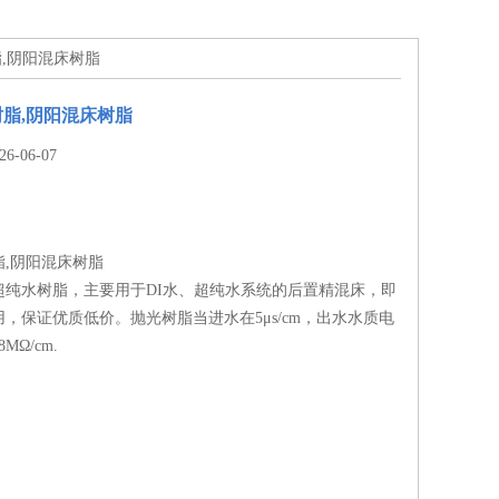
脂,阴阳混床树脂
树脂,阴阳混床树脂
-06-07
脂,阴阳混床树脂
超纯水树脂，主要用于DI水、超纯水系统的后置精混床，即
，保证优质低价。抛光树脂当进水在5μs/cm，出水水质电
8MΩ/cm.