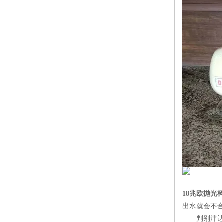
18兆欧抛光
出水就会不
判别津达软