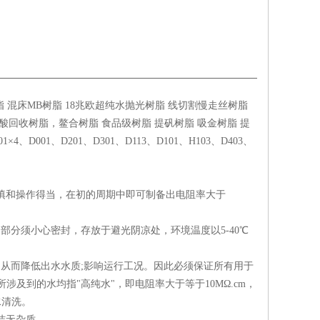
 混床MB树脂 18兆欧超纯水抛光树脂 线切割慢走丝树脂
回收树脂，鳌合树脂 食品级树脂 提矾树脂 吸金树脂 提
、D001、D201、D301、D113、D101、H103、D403、
填和操作得当，在初的周期中即可制备出电阻率大于
分须小心密封，存放于避光阴凉处，环境温度以5-40℃
从而降低出水水质;影响运行工况。因此必须保证所有用于
及到的水均指"高纯水"，即电阻率大于等于10MΩ.cm，
水清洗。
洁无杂质。