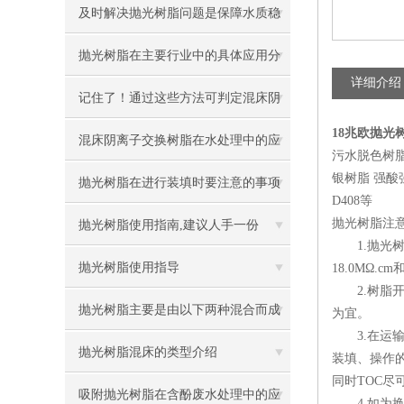
及时解决抛光树脂问题是保障水质稳
的关键
抛光树脂在主要行业中的具体应用分
详细介绍
享
记住了！通过这些方法可判定混床阴
18兆欧抛光
离子交换树脂是否需要更换
混床阴离子交换树脂在水处理中的应
污水脱色树脂
银树脂 强酸强碱
用广泛
抛光树脂在进行装填时要注意的事项
D408等
抛光树脂注
抛光树脂使用指南,建议人手一份
1.抛光树
抛光树脂使用指导
18.0MΩ.c
2.树脂开
抛光树脂主要是由以下两种混合而成
为宜。
3.在运输
的
抛光树脂混床的类型介绍
装填、操作的
同时TOC尽
吸附抛光树脂在含酚废水处理中的应
4.如为换