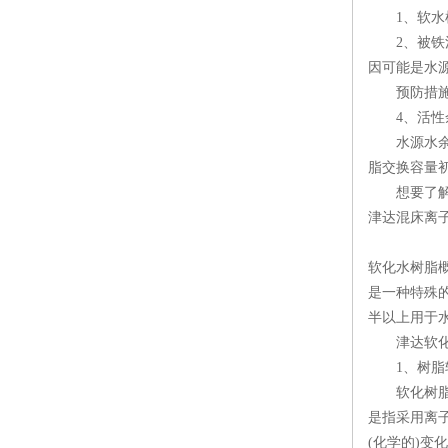
1、软水机
2、被铁污
因可能是水源
预防措施：
4、活性
水源水余氯
脂交换容量
想要了解更
津达混床离
软化水树脂概
是一种特殊
半以上用于
津达软化
1、树脂
软化树脂由
是指采用离
(化学的)变