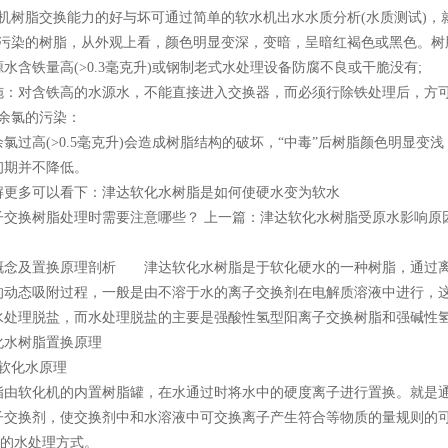
树脂交换能力的好与坏可通过简单的软水机出水水质分析(水质测试)，
染的树脂，从外观上看，颜色明显变深，变暗，呈暗红褐色或黑色。树
水含铁量高(>0.3毫克升)或钢制老式水处理设备防腐不良或干脆没有;
对含铁高的水源水，不能直接进入交换器，而必须行除铁处理后，方可
余氯的污染：
过高(>0.5毫克升)会造成树脂结构的破坏，“中毒”后树脂颜色明显变
初期并不降低。
多可以看下：津达软化水树脂是如何使硬水变为软水
子交换树脂处理时需要注意哪些？ 上一篇：津达软化水树脂受原水影响原
念及置换原理剖析 津达软化水树脂是于软化硬水的一种树脂，通过离子交换技
的动态吸附过程，一般是由不溶于水的离子交换剂在电解质溶液中进行，
水处理脱盐，而水处理脱盐的主要是强酸性氢型阳离子交换树脂和强碱性
水树脂置换原理
软化水原理
软化机的内置树脂罐，在水通过时将水中的硬度离子进行置换。就是通常
子交换剂，使交换剂中和水溶液中可交换离子产生符合等物质的量规则的
化的水处理方式。