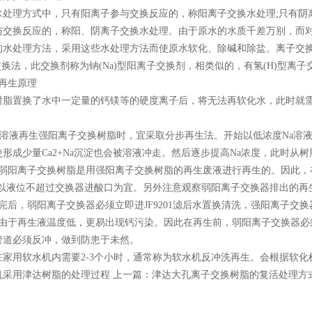
理方式中，只有阳离子参与交换反应的，称阳离子交换水处理;只有阴离
与交换反应的，称阳、阴离子交换水处理。由于原水的水质千差万别，而
的水处理方法，采用这些水处理方法而使原水软化、除碱和除盐。离子交换
子交换法，此交换剂称为钠(Na)型阳离子交换剂，相类似的，有氢(H)型离子
再生原理
置换了水中一定量的钙镁等的硬度离子后，将无法再软化水，此时就需
a溶液再生强阳离子交换树脂时，宜采取分步再生法。开始以低浓度Na溶液
形成少量Ca2+Na沉淀也会被溶液冲走。然后逐步提高Na浓度，此时从树
弱阳离子交换树脂是用强阳离子交换树脂的再生废液进行再生的。因此，在进
量以液位不超过交换器进酸口为宜。另外注意观察弱阳离子交换器排出的再
完后，弱阳离子交换器必须立即进JF9201滤后水置换清洗，强阳离子交
季由于再生液温度低，更易出现钙污染。因此在再生前，弱阳离子交换器必
管道必须反冲，做到防患于未然。
用软水机内需要2-3个小时，通常称为软水机反冲洗再生。会根据软化机
机采用津达树脂的处理过程 上一篇：津达大孔离子交换树脂的复活处理方