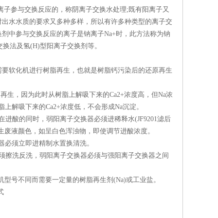
子参与交换反应的，称阴离子交换水处理;既有阳离子又
对出水水质的要求又多种多样，所以有许多种类型的离子交
剂中参与交换反应的离子是钠离子Na+时，此方法称为钠
交换法及氢(H)型阳离子交换剂等。
要软化机进行树脂再生，也就是树脂钙污染后的还原再生
再生，因为此时从树脂上解吸下来的Ca2+浓度高，但Na浓
脂上解吸下来的Ca2+浓度低，不会形成Na沉淀。
酸的同时，弱阳离子交换器必须进稀释水(JF9201滤后
生废液颜色，如呈白色浑浊物，即使调节进酸浓度。
换器必须立即进精制水置换清洗。
须擦洗反洗，弱阳离子交换器必须与强阳离子交换器之间
型号不同而需要一定量的树脂再生剂(Na)或工业盐。
式