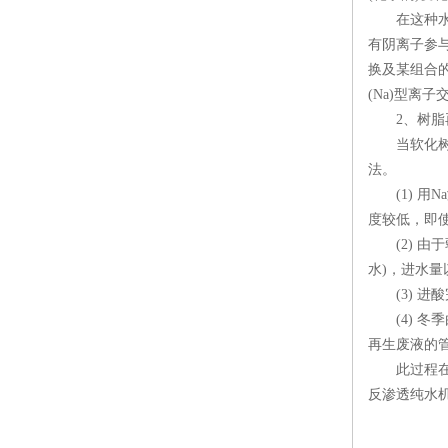
在这种水处
有阴离子参
换及某组合
(Na)型离
2、树脂
当软化树脂
法。
(1) 用N
度较低，即使
(2) 由于
水)，进水
(3) 进酸
(4) 冬
再生废液的
此过程在家
反渗透纯水