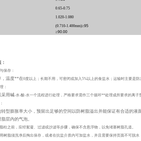
0.65-0.75
1.020-1.080
(0.710-1.400mm)
≥
95
≥
90.00
项：
与保存：
，温度**在
0
度以上；长期不用，可密闭或加入
5%
以上的食盐水；运输时主要是防
理：
以采用碱
-
水
-
酸
-
水一个流程进行处理，严格要求需作三个循环**处理成所要求的离子
：
的转型膨胀率大小，预留出足够的空间以防树脂溢出并能保证有合适的液
树脂层内的气泡。
脂柱之前，应经絮凝、过滤或沙滤等步骤，确保不含悬浮物，以免堵塞树脂孔道。
用树脂须洗净后掏出保存，或者在抗盐介质内可加盐水，并且需要保持页面不可脱水