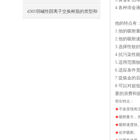
4.各种溶金
作中的主要维护
d301弱碱性阴离子交换树脂的类型和
他的特点有
应用分析
1.他的吸附
2.他的吸
3.选择性较
4.抗污染
5.适用范
6.适应条件
7.提炼金
8.可以对超
要的浪费和
突出特点：
★
不改变现有
★
吸附量大，
★
吸附速度快
★
化学吸附。