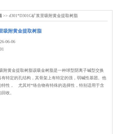
脂
>> d301*D301G矿浆里吸附黄金提取树脂
矿浆里吸附黄金提取树脂
-06-06
01
浆里吸附黄金提取树脂该吸金树脂是一种球型阴离子碱型交换
具有特定的孔结构，其骨架上有特定的强，弱碱性基团。他
的特性， 尤其对*络合物有特殊的选择性，特别适用于含
的回收。