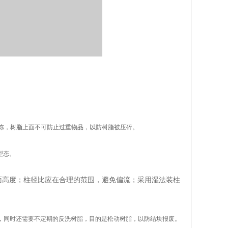
冻，树脂上面不可防止过重物品，以防树脂被压碎。
型态。
面高度；柱径比应在合理的范围，避免偏流；采用湿法装柱
，同时还需要不定期的反洗树脂，目的是松动树脂，以防结块报废。