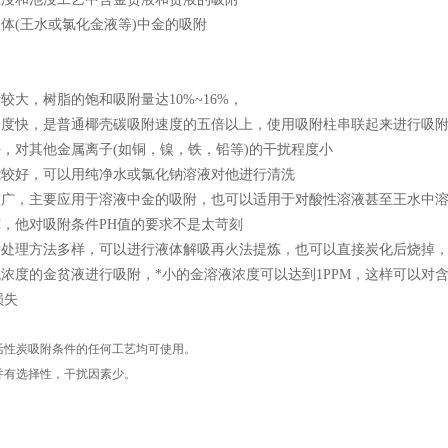
液体(王水或氯化金液等)中金的吸附
：
量较大，树脂的饱和吸附量达10%~16%，
附速度快，是普通椰壳碳吸附速度的五倍以上，使用吸附柱串联起来进行吸
好，对其他金属离子(如铜，镍，铁，铅等)的干扰程度小
性能较好，可以用纯净水或氯化钠溶液对他进行清洗
围较广，主要应用于溶液中金的吸附，也可以适用于对酸性溶液甚至王水中
宽，他对吸附条件PH值的要求不是太苛刻
的后处理方法多样，可以进行液体解吸再火法提炼，也可以直接炭化后烧掉
低浓度的金贫液进行吸附，*小的金溶液浓度可以达到1PPM，这样可以
损失
活性炭吸附条件的任何工艺均可使用。
并有选择性，干扰因素少。
。