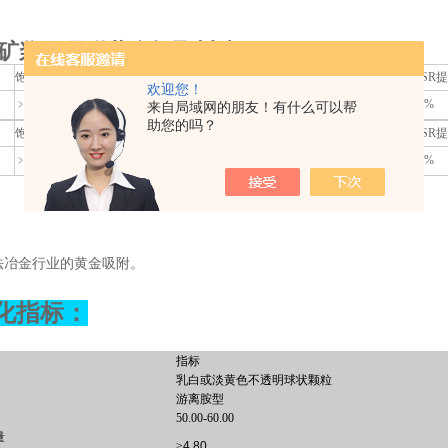
1G矿浆里吸附黄金提取树脂
饱和吸附量
吸附速度
解析率
球磨试验耐磨率
用GSR
欢迎您！
﹥活性炭5倍
﹥活性炭5倍
﹥99%
﹥99%
﹥99%
来自局域网的朋友！有什么可以帮
助您的吗？
饱和吸附量
吸附速度
解析率
球磨试验耐磨率
用GSR
﹥活性炭5倍
﹥活性炭5倍
﹥99%
﹥99%
﹥99%
：
法冶金行业的黄金吸附。
化指标：
指标
乳白或
淡黄色不透明球状颗粒
游离胺型
50.00-60.00
量
≥
4.80