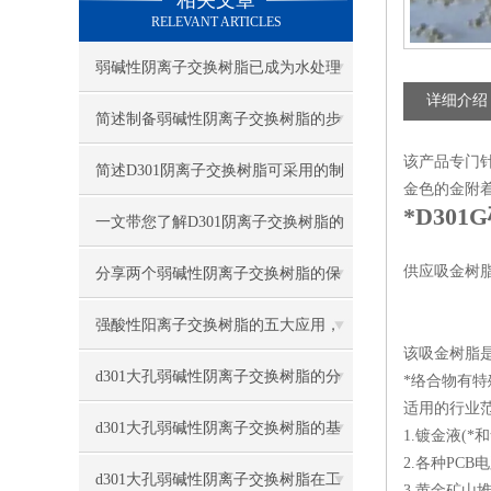
相关文章
RELEVANT ARTICLES
弱碱性阴离子交换树脂已成为水处理
详细介绍
工艺中的智能筛网
简述制备弱碱性阴离子交换树脂的步
该产品专门
骤
简述D301阴离子交换树脂可采用的制
金色的金附
*D30
备方法
一文带您了解D301阴离子交换树脂的
交换容量
供应吸金树脂
分享两个弱碱性阴离子交换树脂的保
存方法,非常值得学习
强酸性阳离子交换树脂的五大应用，
该吸金树脂
你知道吗？
d301大孔弱碱性阴离子交换树脂的分
*络合物有
适用的行业
类与树脂结构
d301大孔弱碱性阴离子交换树脂的基
1.镀金液(
2.各种PC
本分类与用途
d301大孔弱碱性阴离子交换树脂在工
3.黄金矿