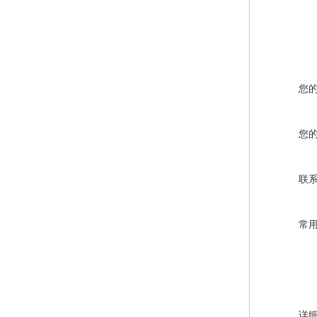
您
您
联
常
详