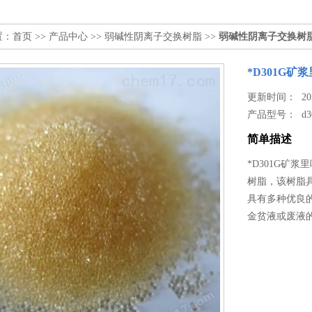
置：
首页
>>
产品中心
>>
弱碱性阴离子交换树脂
>>
弱碱性阴离子交换树
*D301G
更新时间： 2026
产品型号：
d3
简单描述
*D301G矿
树脂，该树脂
具有多种优良
金贫液或废液