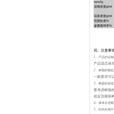
mmol/g
湿视密度
g/ml
湿真密度
g/ml
范围粒度
%
渗磨圆球率
%
四、注意事
1
．产品的运输
产品湿态保存
2
．树脂的预处
一般要求可
3
．树脂的填装
要考虑树脂
或反洗驱除
4
．液体在进树
5
．柱内长期不