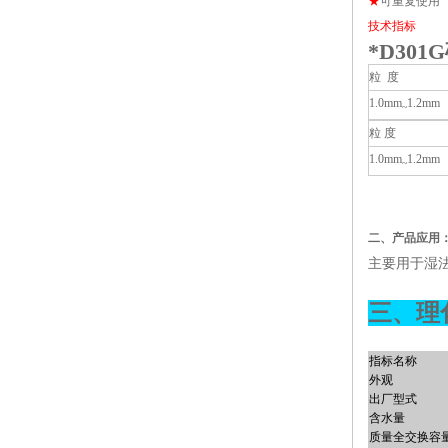
★
可重复使用
技术指标
*D30
粒 度
1.0mm
1.2mm
~
粒 度
1.0mm
1.2mm
~
二、产品应用
主要用于湿
三、理
指标名称
外观
出厂型式
含水量
质量全交换容