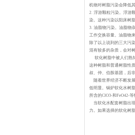
机物对树脂污染会降低
2. 浮游颗粒污染。浮
染。这种污染以阳床树
3. 油脂物污染。油脂
工作交换容量。油脂物
除了以上说到的三大污
混有较多的杂质，会对
软化树脂中被人们熟知
这种树脂和普通树脂性
叔、仲、伯胺基团，后
随着世界经济不断发展
低明显。锅炉软化水树脂
所含的ClO3-和FeO42-
当软化水配套树脂出现
力。如果选择的软化树